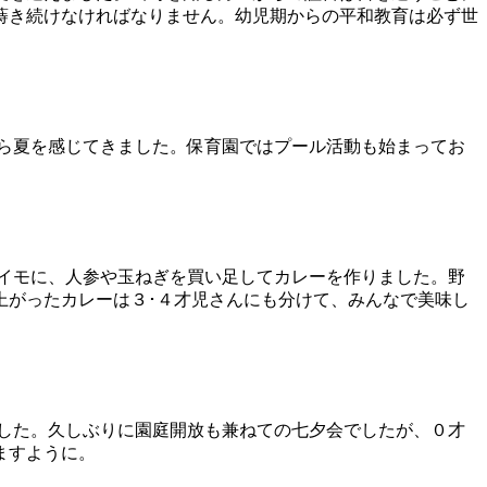
蒔き続けなければなりません。幼児期からの平和教育は必ず世
ら夏を感じてきました。保育園ではプール活動も始まってお
イモに、人参や玉ねぎを買い足してカレーを作りました。野
上がったカレーは３･４才児さんにも分けて、みんなで美味し
した。久しぶりに園庭開放も兼ねての七夕会でしたが、０才
ますように。