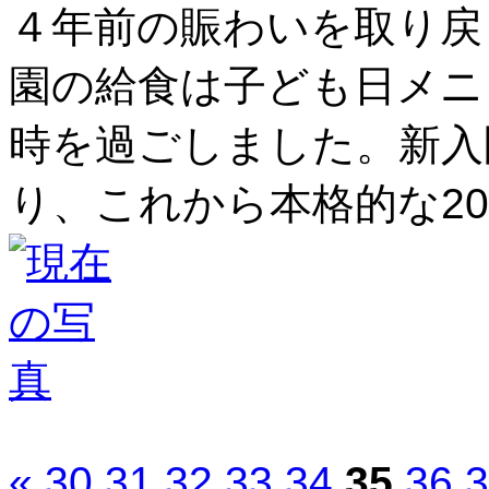
４年前の賑わいを取り戻
園の給食は子ども日メニ
時を過ごしました。新入
り、これから本格的な2
«
30
31
32
33
34
35
36
3